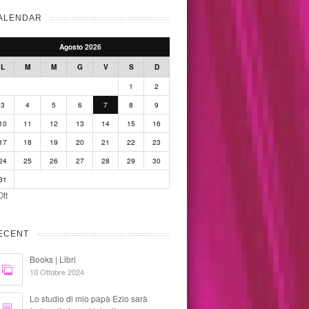
ALENDAR
Agosto 2026
L
M
M
G
V
S
D
1
2
3
4
5
6
7
8
9
10
11
12
13
14
15
16
17
18
19
20
21
22
23
24
25
26
27
28
29
30
31
Ott
ECENT
Books | Libri
10 Ottobre 2024
Lo studio di mio papà Ezio sarà