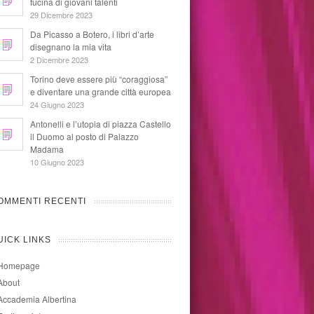
fucina di giovani talenti
29 Dicembre 2023
Da Picasso a Botero, i libri d’arte
disegnano la mia vita
2 Dicembre 2023
Torino deve essere più “coraggiosa”
e diventare una grande città europea
24 Giugno 2023
Antonelli e l’utopia di piazza Castello
il Duomo al posto di Palazzo
Madama
10 Giugno 2023
OMMENTI RECENTI
UICK LINKS
Homepage
About
Accademia Albertina