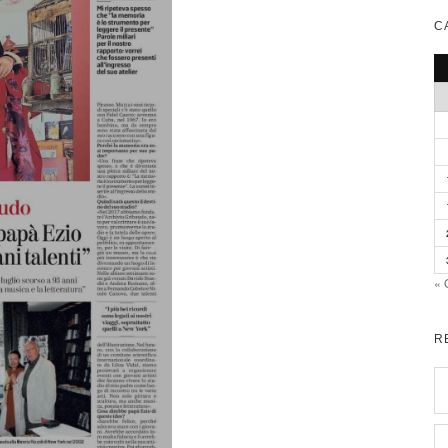
C
« 
R