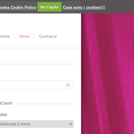
ostra Cookie Policy
Ho Capito
Cosa sono i cookies\\\\
ttres
News
Contacts
RCHIVI
chivi