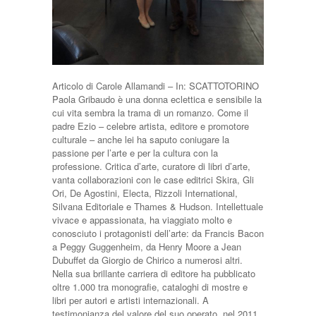
Articolo di Carole Allamandi – In: SCATTOTORINO
Paola Gribaudo è una donna eclettica e sensibile la
cui vita sembra la trama di un romanzo. Come il
padre Ezio – celebre artista, editore e promotore
culturale – anche lei ha saputo coniugare la
passione per l’arte e per la cultura con la
professione. Critica d’arte, curatore di libri d’arte,
vanta collaborazioni con le case editrici Skira, Gli
Ori, De Agostini, Electa, Rizzoli International,
Silvana Editoriale e Thames & Hudson. Intellettuale
vivace e appassionata, ha viaggiato molto e
conosciuto i protagonisti dell’arte: da Francis Bacon
a Peggy Guggenheim, da Henry Moore a Jean
Dubuffet da Giorgio de Chirico a numerosi altri.
Nella sua brillante carriera di editore ha pubblicato
oltre 1.000 tra monografie, cataloghi di mostre e
libri per autori e artisti internazionali. A
testimonianza del valore del suo operato, nel 2011