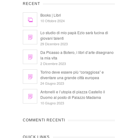
RECENT
Books | Libri
10 Ottobre 2024
Lo studio di mio papà Ezio sarà fucina di
giovani talenti
29 Dicembre 2023
Da Picasso a Botero, i libri d’arte disegnano
la mia vita
2 Dicembre 2023
Torino deve essere più “coraggiosa” e
diventare una grande città europea
24 Giugno 2023
Antonelli e l’utopia di piazza Castello il
Duomo al posto di Palazzo Madama
10 Giugno 2023
COMMENTI RECENTI
QUICK LINKS